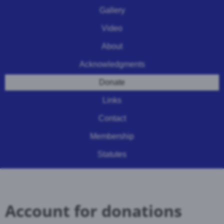
Gallery
Video
About
Acknowledgments
Donate
Links
Contact
Membership
Statutes
Account for donations