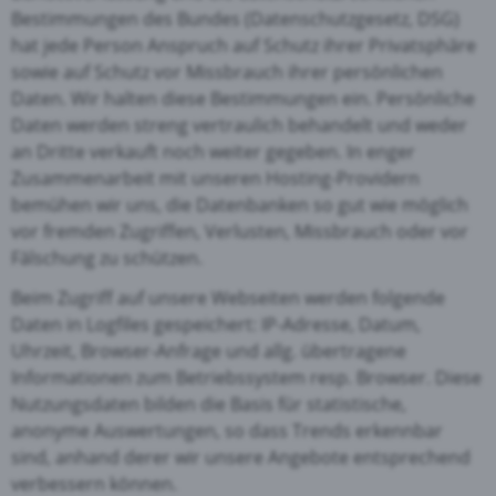
Bestimmungen des Bundes (Datenschutzgesetz, DSG)
hat jede Person Anspruch auf Schutz ihrer Privatsphäre
sowie auf Schutz vor Missbrauch ihrer persönlichen
Daten. Wir halten diese Bestimmungen ein. Persönliche
Daten werden streng vertraulich behandelt und weder
an Dritte verkauft noch weiter gegeben.
In enger
Zusammenarbeit mit unseren Hosting-Providern
bemühen wir uns, die Datenbanken so gut wie möglich
vor fremden Zugriffen, Verlusten, Missbrauch oder vor
Fälschung zu schützen.
Beim Zugriff auf unsere Webseiten werden folgende
Daten in Logfiles gespeichert: IP-Adresse, Datum,
Uhrzeit, Browser-Anfrage und allg. übertragene
Informationen zum Betriebssystem resp. Browser. Diese
Nutzungsdaten bilden die Basis für statistische,
anonyme Auswertungen, so dass Trends erkennbar
sind, anhand derer wir unsere Angebote entsprechend
verbessern können.