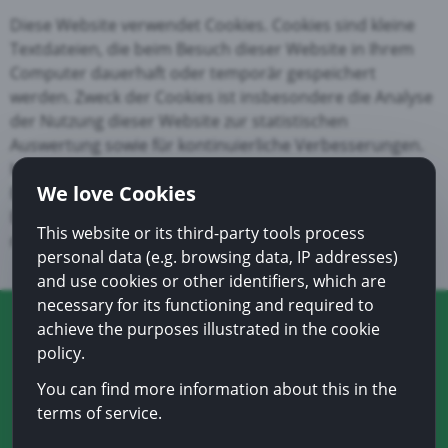
Diese Website verwendet Cookies. Cookies sind kleine
Textdateien, die beim Besuch dieser Website in Ihrem
Computer dauerhaft oder temporär gespeichert
werden. Zweck der Cookies ist insbesondere die Analyse
der Nutzung dieser Website zur statistischen
Auswertung sowie für kontinuierliche Verbesserungen.
In Ihrem Browser können Sie Cookies in den
We love Cookies
Einstellungen jederzeit ganz oder teilweise deaktivieren.
Bei deaktivierten Cookies stehen Ihnen allenfalls nicht
This website or its third-party tools process
mehr alle Funktionen dieser Website zur Verfügung
personal data (e.g. browsing data, IP addresses)
and use cookies or other identifiers, which are
necessary for its functioning and required to
achieve the purposes illustrated in the cookie
© 2019 Behide Hasanaj |
Legal Notice
|
Privacy Policy
|
policy.
Disclaimer
You can find more information about this in the
This website was constructed by
Webdesign Wenker
terms of service.