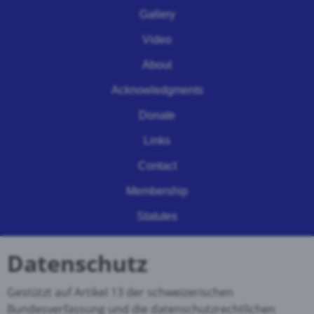
Gallery
Video
About
Acknowledgments
Donate
Links
Contact
Membership
Statutes
Datenschutz
Gestützt auf Artikel 13 der schweizerischen
Bundesverfassung und die datenschutzrechtlichen