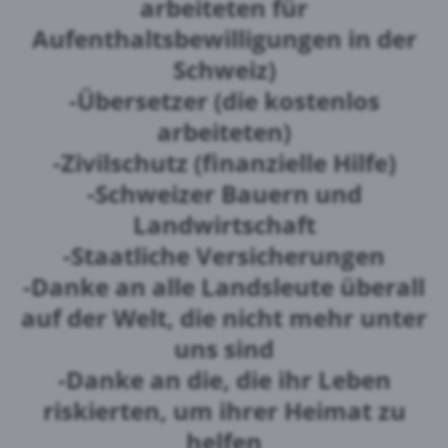
arbeiteten für
Aufenthaltsbewilligungen in der
Schweiz)
-Übersetzer (die kostenlos
arbeiteten)
-Zivilschutz (finanzielle Hilfe)
-Schweizer Bauern und
Landwirtschaft
-Staatliche Versicherungen
-Danke an alle Landsleute überall
auf der Welt, die nicht mehr unter
uns sind
-Danke an die, die ihr Leben
riskierten, um ihrer Heimat zu
helfen