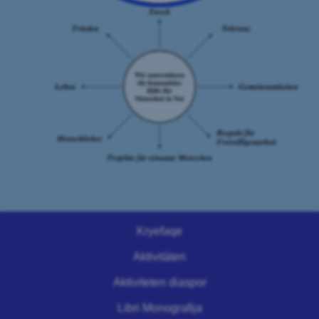
Kryefaqe
Aktivitàten
Aktiviteten diaspor
Libri Monografija