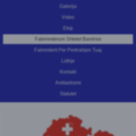
Galerija
Video
Ekip
Falemnderum Shtetet Bamirsis
Falmnderit Per Perkrahjen Tuaj
Lidhje
Kontakt
Anëtarësimi
Statutet